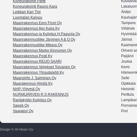
Koneurakointi Partti
Kuusa/la
Koneurakointi Rauno Kara
Lakaluo
Leikkari Kari Tmi
Ähtäri
Luomalan Kaivuu
Kauhajär
Maanrakennus Eero From Oy
Tampere
Maanrakennus Ilpo Kaija Ky
Villähde
Maanrakennus ja Kuljetus H.Paavola Oy
Hyvinkää
Maanrakennusliike Järvinen A & O Oy
Jämsä
Maanrakennusliike Mikara Oy
Kaaman
Maanrakennus Marko Kinnunen Oy
Orivesi a
Maanrakennus Posti Ky
Paijärvi
Maanrakennus REIJO SAARI
Joutsa
Maanrakennus Veljekset Toivanen Oy
Kemi
Maanrakennus Ylirautalahti Ky
Hämeenk
Maansiirto J. Salminen Oy
Selki
Maarakennus Himilä Ky
Ojakkala
NHP-Yhtymä Oy
Helsinki
NURMIJÄRVEN R.S RAKENNUS
Perttula
Rantakylän Kuljetus Oy
Lampika
Sapek Oy
Pornaine
Vaajakivi Oy
Pori
Design © Hi-Vision Oy