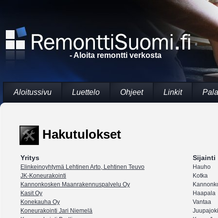
- Aloita remontti verkosta
Aloitussivu
Luettelo
Ohjeet
Linkit
Pala
Hakutulokset
Yritys
Sijainti
Elinkeinoyhtymä Lehtinen Arto, Lehtinen Teuvo
Hauho
JK-Koneurakointi
Kotka
Kannonkosken Maanrakennuspalvelu Oy
Kannonko
Kasit Oy
Haapala
Konekauha Oy
Vantaa
Koneurakointi Jari Niemelä
Juupajok