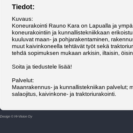
Tiedot:
Kuvaus:
Koneurakointi Rauno Kara on Lapualla ja ympär
koneurakointiin ja kunnallistekniikkaan erikoistu
kuuluvat maan- ja pohjarakentaminen, rakennust
muut kaivinkoneella tehtävät työt sekä traktoriu
tehdä sopimuksen mukaan arkisin, iltaisin, öisin 
Soita ja tiedustele lisää!
Palvelut:
Maanrakennus- ja kunnallistekniikan palvelut; 
salaojitus, kaivinkone- ja traktoriurakointi.
Design © Hi-Vision Oy