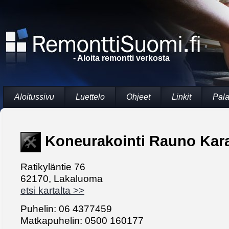
- Aloita remontti verkosta
Aloitussivu
Luettelo
Ohjeet
Linkit
Pala
Koneurakointi Rauno Kar
Ratikyläntie 76
62170, Lakaluoma
etsi kartalta >>
Puhelin: 06 4377459
Matkapuhelin: 0500 160177