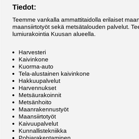
Tiedot:
Teemme vankalla ammattitaidolla erilaiset maa
maansiirtotyöt sekä metsätalouden palvelut. 
lumiurakointia Kuusan alueella.
Harvesteri
Kaivinkone
Kuorma-auto
Tela-alustainen kaivinkone
Hakkuupalvelut
Harvennukset
Metsäurakoinnit
Metsänhoito
Maanrakennustyöt
Maansiirtotyöt
Kaivuupalvelut
Kunnallistekniikka
Pohjarakentaminen