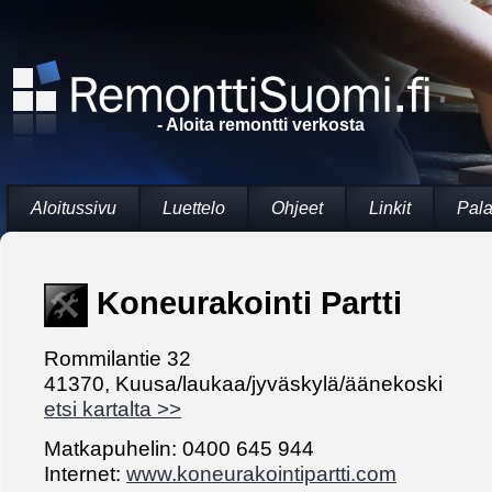
- Aloita remontti verkosta
Aloitussivu
Luettelo
Ohjeet
Linkit
Pala
Koneurakointi Partti
Rommilantie 32
41370, Kuusa/laukaa/jyväskylä/äänekoski
etsi kartalta >>
Matkapuhelin: 0400 645 944
Internet:
www.koneurakointipartti.com