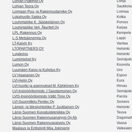
Lohjan Putkityöt Oy
Lohja
Lohjan Teora Oy
Saukkola
Loimaan Puu- ja Rakennustarvike Oy
Loimaa
Lokahuolto Sakka Oy
Kotka
Louhintaliike K. Jääskeläinen Oy
Porvoo
Louhintaliike Velj. Åkerfelt Oy
Karjaa
LPL-Rakennus Oy
Kempele
L-S Metsäenergia Oy
Lappi
LT-Kaivin Ky
Vantaa
LTQPARTNERS OY
Helsinki
Lujakoivu
Helsinki
Lumimiehet Ky
Seinäjoki
Lumon Oy
Kouvola
Luumäen Kaivu ja Kuljetus Ky
Uro
LV Haapanen Oy
Espoo
LVI-Helin Oy
Eura
LVI-huolto ja asennukset M. Kähkönen Ky
Hirvas
LVI-Insinööritoimisto J Saastamoinen Oy
Seinäjoki
LVIS-Insinööritoimisto Vättö Timo Oy
Parola
LVI-Suunnittelu Pentec Oy
Somero
Lämpö- ja Wesijohtoliike P. Juutilainen Oy
Helsinki
Länsi-Suomen Kuivatustekniikka Oy
Teuva
Länsi-Suomen Rakennusanalyysi Oy Ab
Dagsmar
Länsi-Suomen Rakennuspalvelu Oy
Vaasa
Maalaus ja Entisöinti Miia Jokiniemi
Valkeako