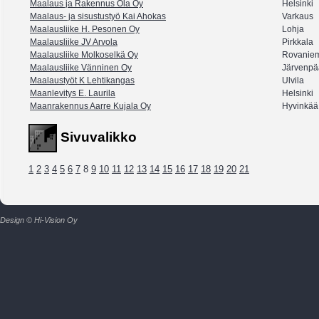
Maalaus ja Rakennus Ola Oy
Helsinki
Maalaus- ja sisustustyö Kai Ahokas
Varkaus
Maalausliike H. Pesonen Oy
Lohja
Maalausliike JV Arvola
Pirkkala
Maalausliike Molkoselkä Oy
Rovanie
Maalausliike Vänninen Oy
Järvenpä
Maalaustyöt K Lehtikangas
Ulvila
Maanlevitys E. Laurila
Helsinki
Maanrakennus Aarre Kujala Oy
Hyvinkää
Sivuvalikko
1
2
3
4
5
6
7
8
9
10
11
12
13
14
15
16
17
18
19
20
21
Design © Hi-Vision Oy