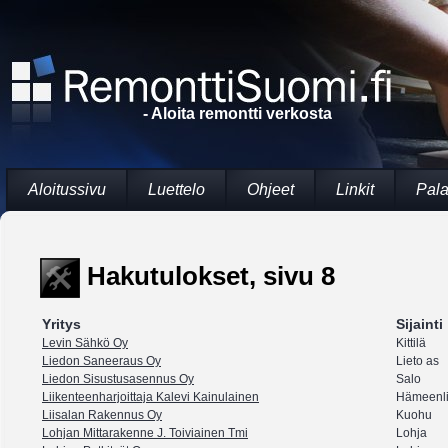
- Aloita remontti verkosta
Aloitussivu
Luettelo
Ohjeet
Linkit
Pala
Hakutulokset, sivu 8
Yritys
Sijainti
Levin Sähkö Oy
Kittilä
Liedon Saneeraus Oy
Lieto as
Liedon Sisustusasennus Oy
Salo
Liikenteenharjoittaja Kalevi Kainulainen
Hämeenl
Liisalan Rakennus Oy
Kuohu
Lohjan Mittarakenne J. Toiviainen Tmi
Lohja