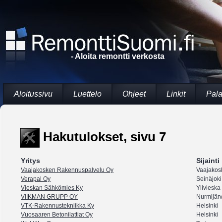
- Aloita remontti verkosta
Aloitussivu
Luettelo
Ohjeet
Linkit
Pala
Hakutulokset, sivu 7
Yritys
Sijainti
Vaajakosken Rakennuspalvelu Oy
Vaajakos
Verapal Oy
Seinäjoki
Vieskan Sähkömies Ky
Ylivieska
VIIKMAN GRUPP OY
Nurmijärv
VTK-Rakennustekniikka Ky
Helsinki
Vuosaaren Betonilattiat Oy
Helsinki