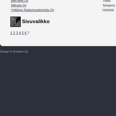
Wet-Wex Oy
Turku
Witrade Oy
Tampere
Yrittäjien Rakennustoimisto Oy
Helsinki
Sivuvalikko
1
2
3
4
5
6
7
Design © Hi-Vision Oy