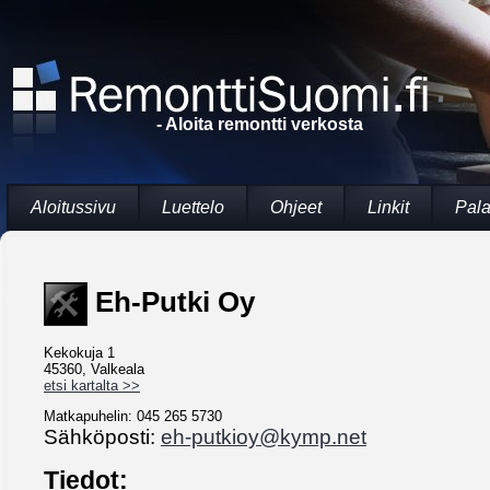
- Aloita remontti verkosta
Aloitussivu
Luettelo
Ohjeet
Linkit
Pala
Eh-Putki Oy
Kekokuja 1
45360, Valkeala
etsi kartalta >>
Matkapuhelin: 045 265 5730
Sähköposti:
eh-putkioy@kymp.net
Tiedot: