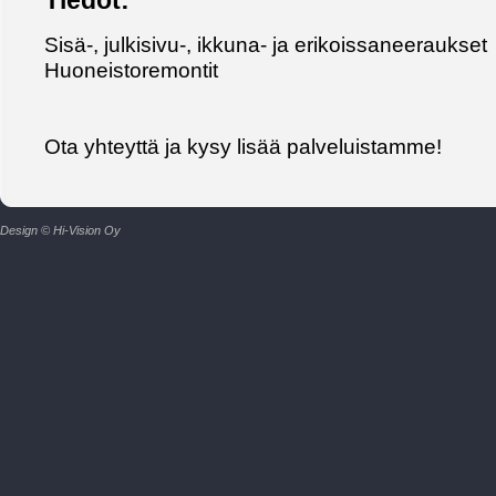
Tiedot:
Sisä-, julkisivu-, ikkuna- ja erikoissaneeraukset
Huoneistoremontit
Ota yhteyttä ja kysy lisää palveluistamme!
Design © Hi-Vision Oy