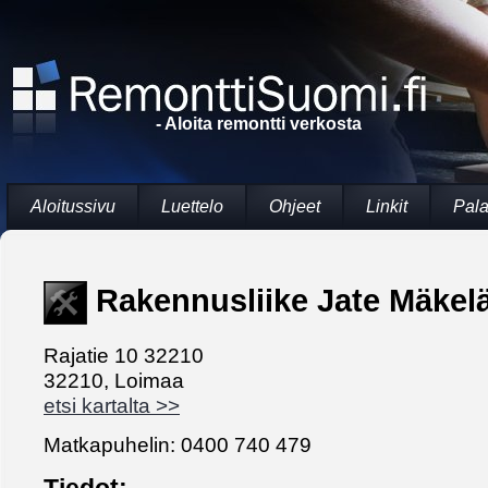
- Aloita remontti verkosta
Aloitussivu
Luettelo
Ohjeet
Linkit
Pala
Rakennusliike Jate Mäkel
Rajatie 10 32210
32210, Loimaa
etsi kartalta >>
Matkapuhelin: 0400 740 479