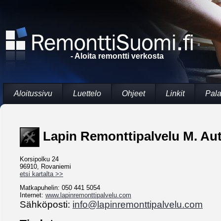
- Aloita remontti verkosta
Aloitussivu
Luettelo
Ohjeet
Linkit
Pala
Lapin Remonttipalvelu M. Aut
Korsipolku 24
96910, Rovaniemi
etsi kartalta >>
Matkapuhelin: 050 441 5054
Internet:
www.lapinremonttipalvelu.com
Sähköposti:
info@lapinremonttipalvelu.com