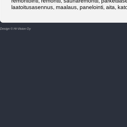
remontointi, remontti, saunaremontti, parkettia
laatoitusasennus, maalaus, panelointi, aita, kat
Design © Hi-Vision Oy