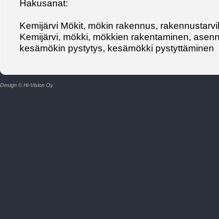
Hakusanat:
Kemijärvi Mökit, mökin rakennus, rakennustarv
Kemijärvi, mökki, mökkien rakentaminen, asen
kesämökin pystytys, kesämökki pystyttäminen
Design © Hi-Vision Oy