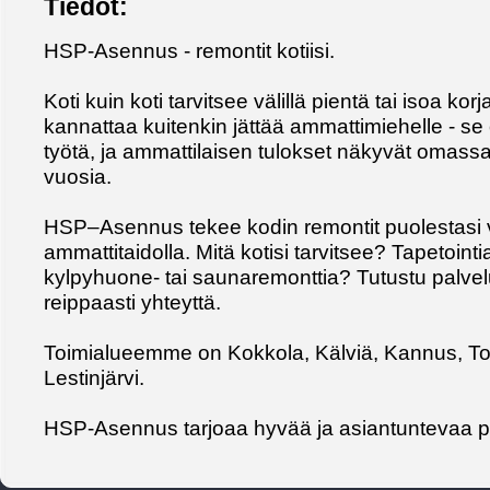
Tiedot:
HSP-Asennus - remontit kotiisi.
Koti kuin koti tarvitsee välillä pientä tai isoa ko
kannattaa kuitenkin jättää ammattimiehelle - se
työtä, ja ammattilaisen tulokset näkyvät omass
vuosia.
HSP–Asennus tekee kodin remontit puolestasi 
ammattitaidolla. Mitä kotisi tarvitsee? Tapetoint
kylpyhuone- tai saunaremonttia? Tutustu palvel
reippaasti yhteyttä.
Toimialueemme on Kokkola, Kälviä, Kannus, To
Lestinjärvi.
HSP-Asennus tarjoaa hyvää ja asiantuntevaa p