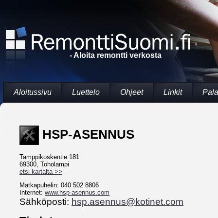
- Aloita remontti verkosta
Aloitussivu
Luettelo
Ohjeet
Linkit
Pala
HSP-ASENNUS
Tamppikoskentie 181
69300, Toholampi
etsi kartalta >>
Matkapuhelin: 040 502 8806
Internet:
www.hsp-asennus.com
Sähköposti:
hsp.asennus@kotinet.com