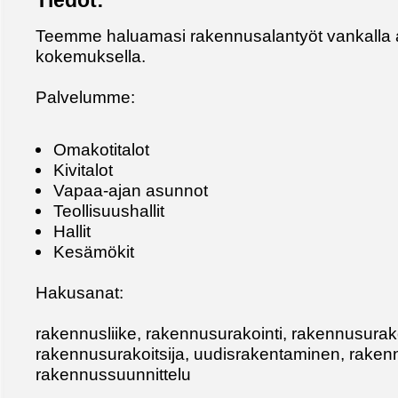
Tiedot:
Teemme haluamasi rakennusalantyöt vankalla a
kokemuksella.
Palvelumme:
Omakotitalot
Kivitalot
Vapaa-ajan asunnot
Teollisuushallit
Hallit
Kesämökit
Hakusanat:
rakennusliike, rakennusurakointi, rakennusurako
rakennusurakoitsija, uudisrakentaminen, rakenn
rakennussuunnittelu