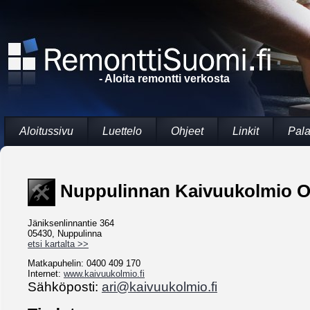
- Aloita remontti verkosta
Aloitussivu
Luettelo
Ohjeet
Linkit
Pala
Nuppulinnan Kaivuukolmio 
Jäniksenlinnantie 364
05430, Nuppulinna
etsi kartalta >>
Matkapuhelin: 0400 409 170
Internet:
www.kaivuukolmio.fi
Sähköposti:
ari@kaivuukolmio.fi