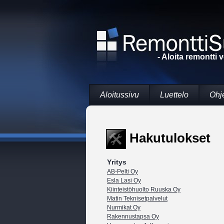
- Aloita remontti 
Aloitussivu
Luettelo
Ohj
Hakutulokset
Yritys
AB-Pelti Oy
Esla Lasi Oy
Kiinteistöhuolto Ruuska Oy
Matin Teknisetpalvelut
Nurmikat Oy
Rakennustapsa Oy