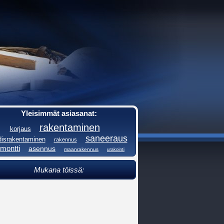
Yleisimmät asiasanat:
rakentaminen
korjaus
saneeraus
disrakentaminen
rakennus
emontti
asennus
maanrakennus
urakointi
Mukana töissä: