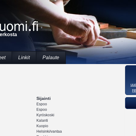
verkosta
eet
Linkit
Palaute
uu
r
Sijainti
Espoo
Espoo
Kyröskoski
Kalanti
Kuopio
Helsinki/vantaa