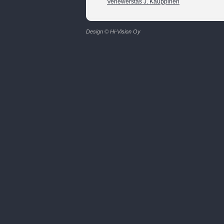
Venewerstas J. Kauppinen
Design © Hi-Vision Oy